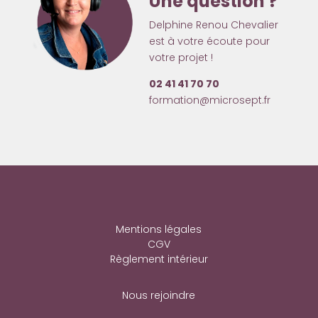
Une question ?
Delphine Renou Chevalier
est à votre écoute pour
votre projet !
02 41 41 70 70
formation@microsept.fr
Mentions légales
CGV
Règlement intérieur
Nous rejoindre