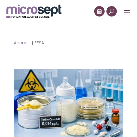

U
Accueil
EFSA