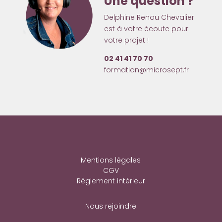
Une question ?
Delphine Renou Chevalier
est à votre écoute pour
votre projet !
02 41 41 70 70
formation@microsept.fr
Mentions légales
CGV
Règlement intérieur
Nous rejoindre