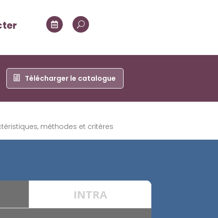
cter

U
Télécharger le catalogue
téristiques, méthodes et critères
INTRA