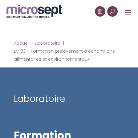

U
Accueil
Laboratoire
LM.03 – Formation prélèvement d’échantillons
alimentaires et environnementaux
Laboratoire
Formation