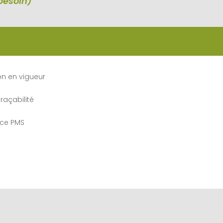
besoin)
on en vigueur
raçabilité
e ce PMS