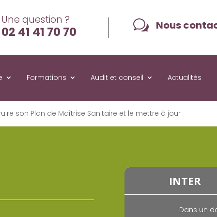
Une question ?
w
Nous conta
02 41 41 70 70
e
Formations
Audit et conseil
Actualités
uire son Plan de Maîtrise Sanitaire et le mettre à jour
INTER
Dans un de