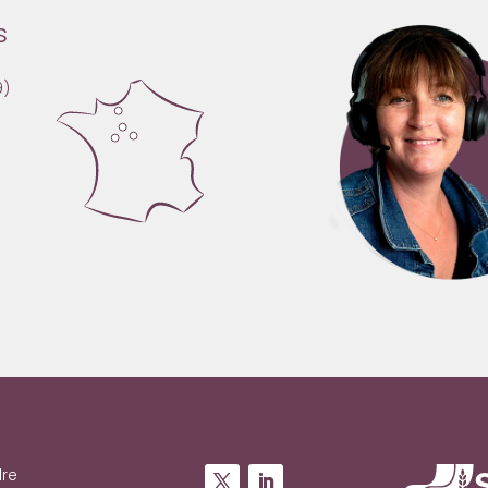
s
9)
dre