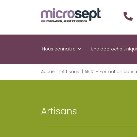

Nous connaitre
Une approche uniqu
Accueil
Artisans
AR.01 – Formation constr
Artisans