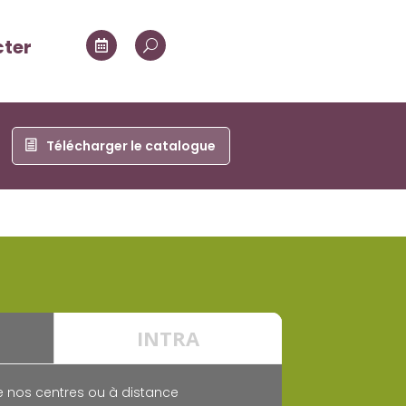
cter

U
Télécharger le catalogue
INTRA
 nos centres ou à distance