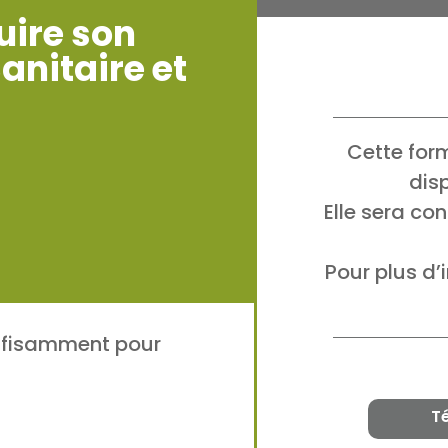
uire son
anitaire et
Cette for
dis
Elle sera co
Pour plus d’
uffisamment pour
T